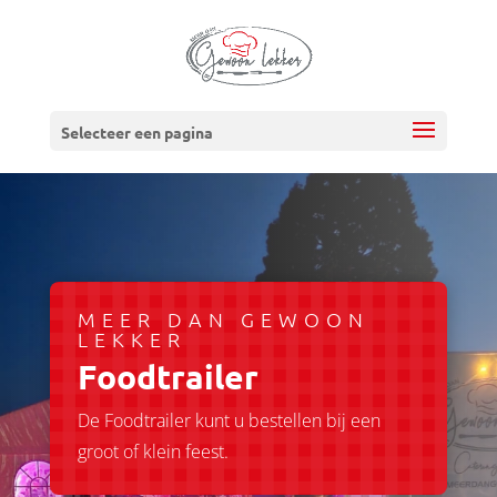
Selecteer een pagina
MEER DAN GEWOON
LEKKER
Foodtrailer
De Foodtrailer kunt u bestellen bij een
groot of klein feest.