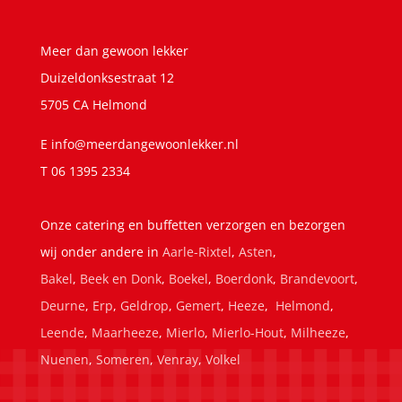
Meer dan gewoon lekker
Duizeldonksestraat 12
5705 CA Helmond
E
info@meerdangewoonlekker.nl
T 06 1395 2334
Onze catering en buffetten verzorgen en bezorgen
wij onder andere in
Aarle-Rixtel
,
Asten
,
Bakel
,
Beek en Donk
,
Boekel
,
Boerdonk
,
Brandevoort
,
Deurne
,
Erp
,
Geldrop
,
Gemert
,
Heeze
,
Helmond
,
Leende
,
Maarheeze
,
Mierlo
,
Mierlo-Hout
,
Milheeze
,
Nuenen
,
Someren
,
Venray
,
Volkel