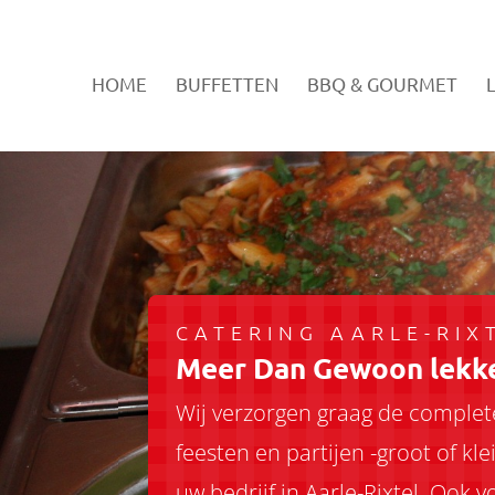
HOME
BUFFETTEN
BBQ & GOURMET
CATERING AARLE-RIX
Meer Dan Gewoon lekke
Wij verzorgen graag de complet
feesten en partijen -groot of klei
uw bedrijf in Aarle-Rixtel. Ook v