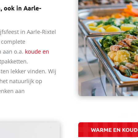
, ook in Aarle-
fsfeest in Aarle-Rixtel
e complete
n aan o.a.
koude en
pakketten.
ten lekker vinden. Wij
et natuurlijk op
denken aan
WARME EN KOUDE