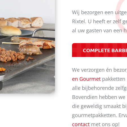
Wij bezorgen een uitge
Rixtel. U heeft er zelf
al uw gasten van een h
COMPLETE BARB
We verzorgen én bezor
en Gourmet
pakketten i
alle bijbehorende zel
Bovendien hebben we h
die geweldig smaakt bi
gourmetpakketten. Erva
contact
met ons op!