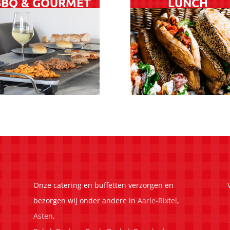
BBQ & GOURMET
LUNCH
Onze catering en buffetten verzorgen en
bezorgen wij onder andere in
Aarle-Rixtel
,
Asten
,