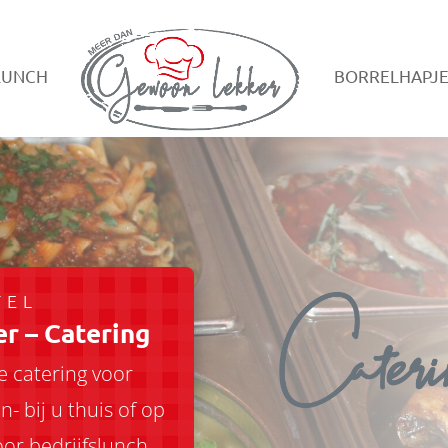
LUNCH
BORRELHAPJE
TEL
r – Catering
e catering voor
n- bij u thuis of op
oor bedrijfslunch,