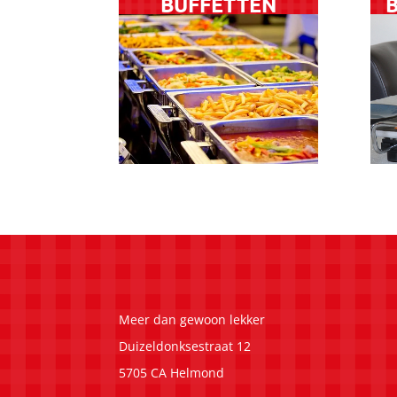
BUFFETTEN
Meer dan gewoon lekker
Duizeldonksestraat 12
5705 CA Helmond